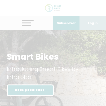
Subscrever
Log in
Smart Bikes
Introducing Smart Bikes by
Infralobo
Boas pedaladas!